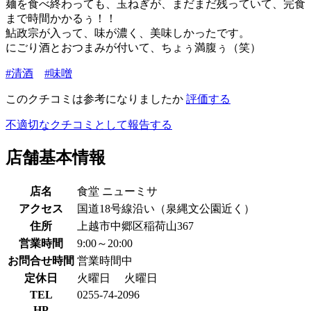
麺を食べ終わっても、玉ねぎが、まだまだ残っていて、完食
まで時間かかるぅ！！
鮎政宗が入って、味が濃く、美味しかったです。
にごり酒とおつまみが付いて、ちょぅ満腹ぅ（笑）
#清酒
#味噌
このクチコミは参考になりましたか
評価する
不適切なクチコミとして報告する
店舗基本情報
店名
食堂 ニューミサ
アクセス
国道18号線沿い（泉縄文公園近く）
住所
上越市中郷区稲荷山367
営業時間
9:00～20:00
お問合せ時間
営業時間中
定休日
火曜日
火曜日
TEL
0255-74-2096
HP