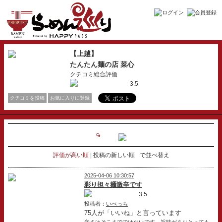
【上越】
たんたん麺の店 菜心
クチコミ総合評価
3.5
クチコミを投稿
お気に入りに登録
評価が高い順
投稿の新しい順
で並べ替え
2025-04-06 10:30:57
彩り担々麺激辛です
3.5
投稿者：
いべっち
75人が「いいね」と言っています
辛さはそこまでではないです。旨味がありとっても