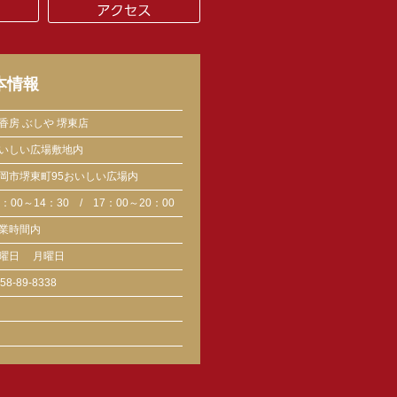
本情報
香房 ぶしや 堺東店
いしい広場敷地内
岡市堺東町95おいしい広場内
1：00～14：30 / 17：00～20：00
業時間内
曜日
月曜日
58-89-8338