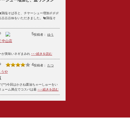
ヤーシュー増加と、皿ワンタン
鶏塩そば🍜と、チヤーシュー増加🍖🍖🍖
🥟🥟🥟🍱をいただきました。🐔鶏塩そ
5
5
投稿者：
ゆう
 中山店
ーが美味いネギまみれ
･･･続きを読む
9
4
投稿者：
たつ
とうや
点
(^^)今回はかさね醤油ちゃーしゅーをい
リューム満点でコスパは最
･･･続きを読む