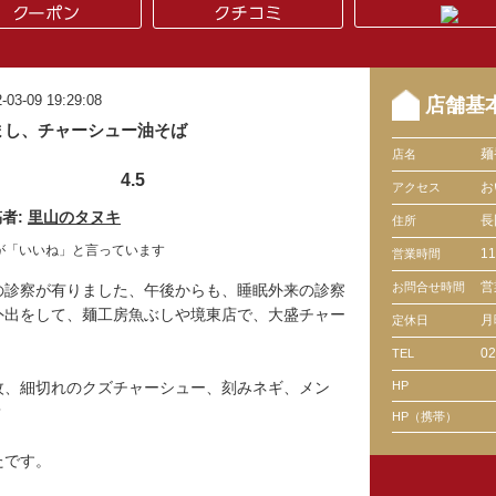
-03-09 19:29:08
店舗基
まし、チャーシュー油そば
麺
店名
4.5
お
アクセス
者:
里山のタヌキ
長
住所
が「いいね」と言っています
1
営業時間
営
お問合せ時間
の診察が有りました、午後からも、睡眠外来の診察
外出をして、麺工房魚ぶしや境東店で、大盛チャー
月
定休日
02
TEL
枚、細切れのクズチャーシュー、刻みネギ、メン
HP
？
HP（携帯）
たです。