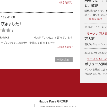
鶏塩そば チ
...続きを読む
と、煮卵
味処清水さんで、🐔
🍖と、皿ワンタン
7 12:44:08
･･･続きを読む
く頂きました！
2021-11-10 01:34:4
3
ラーメン 万人家
i-MK2
0人が「いいね」と言っています
万人家
スープのバランスが絶妙！美味しく頂きました✨
花びらチャーシュ
...続きを読む
2017-11-05 08:29:3
ラーメン いっ
一覧を見る
ボリューム満
インスタ映えします
ただきました。ボ
Happy Pass GROUP