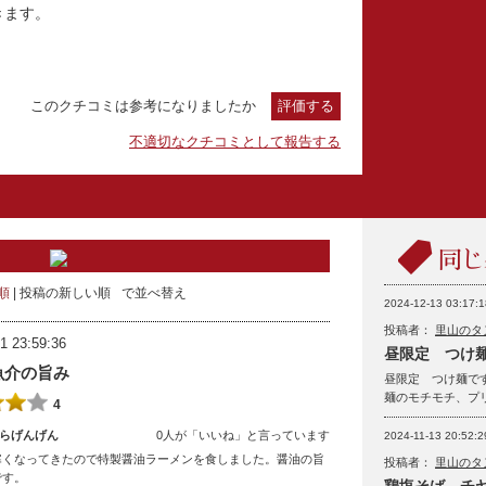
きます。
このクチコミは参考になりましたか
評価する
不適切なクチコミとして報告する
順
投稿の新しい順
で並べ替え
2024-12-13 03:17:1
投稿者：
里山のタ
1 23:59:36
昼限定 つけ
魚介の旨み
昼限定 つけ麺で
麺のモチモチ、プ
4
らげんげん
0人が「いいね」と言っています
2024-11-13 20:52:2
寒くなってきたので特製醤油ラーメンを食しました。醤油の旨
投稿者：
里山のタ
です。