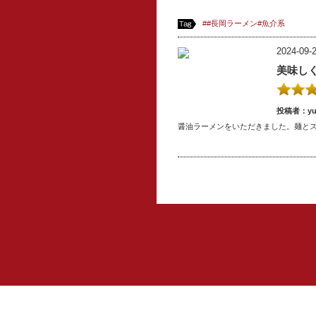
##長岡ラーメン#魚介系
2024-09-2
美味し
投稿者：yuk
醤油ラーメンをいただきました。麺と