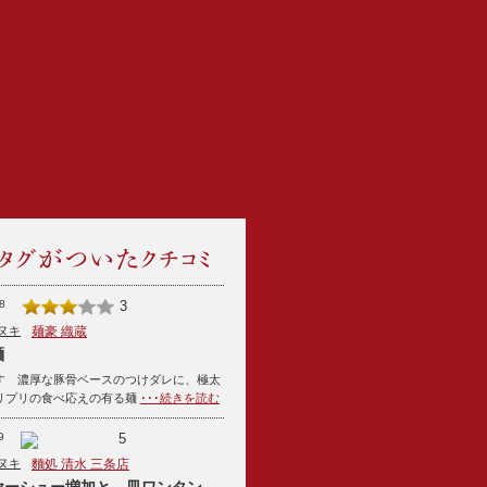
8
3
ヌキ
麺豪 織蔵
麺
す 濃厚な豚骨ベースのつけダレに、極太
リプリの食べ応えの有る麺
･･･続きを読む
9
5
ヌキ
麵処 清水 三条店