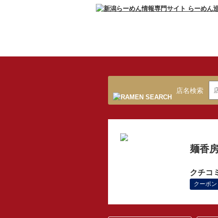
店名検索
麺香房
クチコ
クーポン