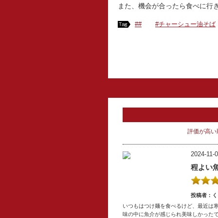
また、機会が合ったら食べに行
##
#チャーシュー油そば
評価が高い
2024-11-0
程よい
投稿者：く
いつもはつけ麺を食べるけど、最近は
味の中に魚介が感じられ美味しかった