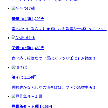
辛辛つけ麺 1,200円
辛さの中に旨さあり★癖になる旨辛な一杯にヤミツキ!!
叉焼つけ麺 1,460円
食べ応え抜群なつけ麺はガッツリ派にもお勧め!!
油そば 1,150円
香味豊かなぶしやの油そばは、ファン急増中★!!
豚骨魚介らぁ麺 1,050円