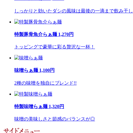
しっかりと効いたダシの風味は最後の一滴まで飲み干した
特製豚骨魚介らぁ麺 1,270円
トッピングで豪華に彩る贅沢な一杯！
味噌らぁ麺 1,100円
2種の味噌を独自にブレンド!!
特製味噌らぁ麺 1,320円
味噌の美味しさと節感のバランスが◎