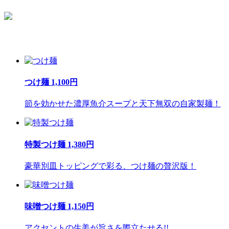
つけ麺 1,100円
節を効かせた濃厚魚介スープと天下無双の自家製麺！
特製つけ麺 1,380円
豪華別皿トッピングで彩る、つけ麺の贅沢版！
味噌つけ麺 1,150円
アクセントの生姜が旨さを際立たせる!!