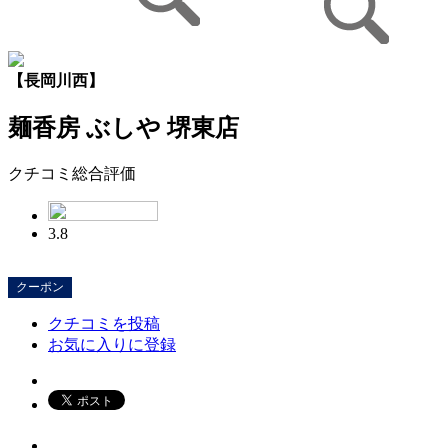
【長岡川西】
麺香房 ぶしや 堺東店
クチコミ総合評価
3.8
クーポン
クチコミを投稿
お気に入りに登録