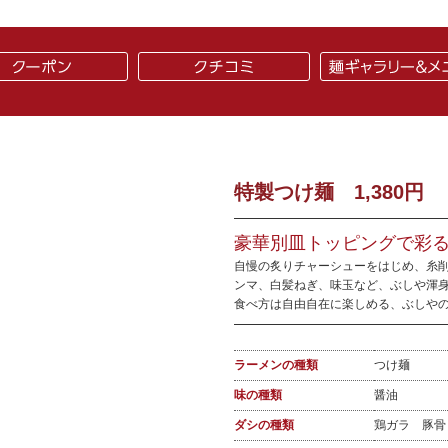
特製つけ麺 1,380円
豪華別皿トッピングで彩
自慢の炙りチャーシューをはじめ、糸
ンマ、白髪ねぎ、味玉など、ぶしや渾
食べ方は自由自在に楽しめる、ぶしや
ラーメンの種類
つけ麺
味の種類
醤油
ダシの種類
鶏ガラ 豚