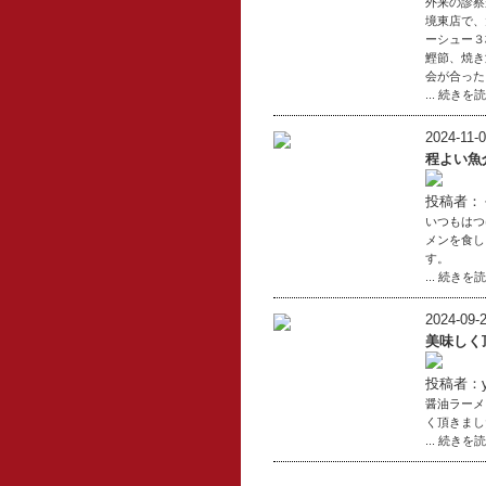
外来の診察
境東店で、
ーシュー３
鰹節、焼き
会が合った
... 続きを
2024-11-0
程よい魚
投稿者：
いつもはつ
メンを食し
す。
... 続きを
2024-09-2
美味しく
投稿者：yu
醤油ラーメ
く頂きまし
... 続きを