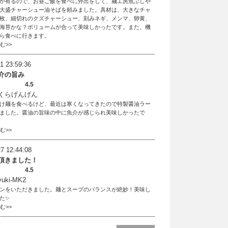
が有るので、お昼ご飯を食べに外出をして、麺工房魚ぶしや
大盛チャーシュー油そばを頼みました。具材は、大きなチャ
枚、細切れのクズチャーシュー、刻みネギ、メンマ、卵黄、
海苔かな？ボリュームが合って美味しかったです。また、機
ら食べに行きます。
読む>>
1 23:59:36
介の旨み
4.5
くらげんげん
け麺を食べるけど、最近は寒くなってきたので特製醤油ラー
ました。醤油の旨味の中に魚介が感じられ美味しかったで
読む>>
7 12:44:08
頂きました！
4.5
ki-MK2
ンをいただきました。麺とスープのバランスが絶妙！美味し
た✨
読む>>