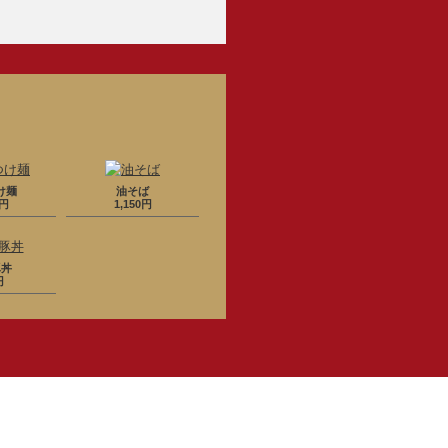
け麺
油そば
0円
1,150円
豚丼
円