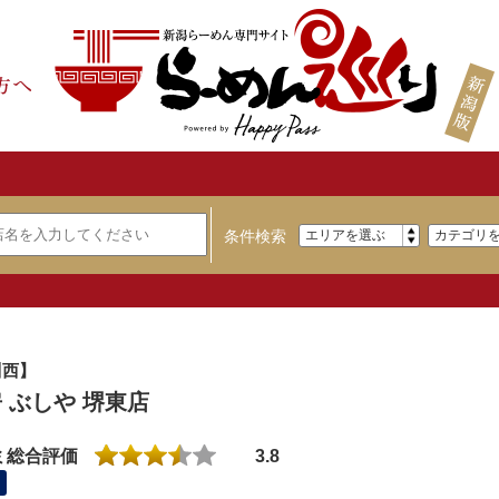
条件検索
川西】
 ぶしや 堺東店
ミ総合評価
3.8