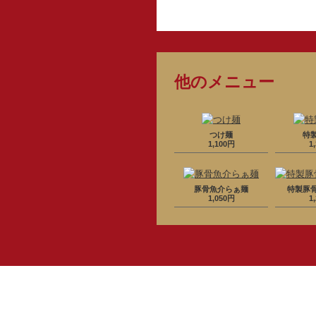
他のメニュー
つけ麺
特
1,100円
1
豚骨魚介らぁ麺
特製豚
1,050円
1