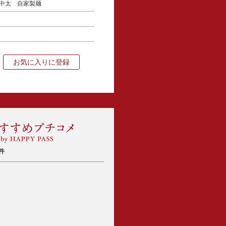
 中太 自家製麺
お気に入りに登録
件