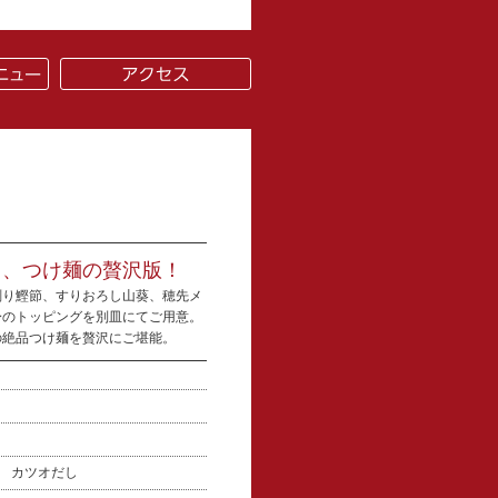
る、つけ麺の贅沢版！
削り鰹節、すりおろし山葵、穂先メ
身のトッピングを別皿にてご用意。
の絶品つけ麺を贅沢にご堪能。
骨 カツオだし