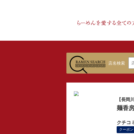
店名検索
【長岡
麺香房
クチコ
クーポン