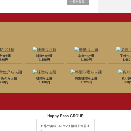
一覧を見る
製つけ麺
味噌つけ麺
辛辛つけ麺
叉焼つ
,380円
1,150円
1,200円
1,46
骨魚介らぁ麺
味噌らぁ麺
特製味噌らぁ麺
炙り
,270円
1,100円
1,320円
380
Happy Pass GROUP