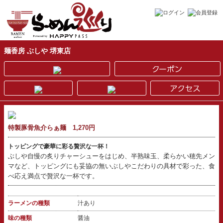
麺香房 ぶしや 堺東店
特製豚骨魚介らぁ麺 1,270円
トッピングで豪華に彩る贅沢な一杯！
ぶしや自慢の炙りチャーシューをはじめ、半熟味玉、柔らかい穂先メン
マなど、トッピングにも妥協の無いぶしやこだわりの具材で彩った、食
べ応え満点で贅沢な一杯です。
ラーメンの種類
汁あり
味の種類
醤油