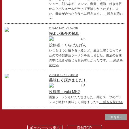
シュー、刻みネギ、メンマ、卵黄、鰹節、焼き海苔
かな？ボリュームが合って美味しかったです。ま
た、機会が合ったら食べに行きます。
... 続きを読む
>>
2024-11-01 23:59:36
程よい魚介の旨み
4.5
投稿者：くらげんげん
いつもはつけ麺を食べるけど、最近は寒くなってき
たので特製醤油ラーメンを食しました。醤油の旨味
の中に魚介が感じられ美味しかったです。
... 続きを
読む>>
2024-09-27 12:44:08
美味しく頂きました！
4.5
投稿者：yuki-MK2
醤油ラーメンをいただきました。麺とスープのバラ
ンスが絶妙！美味しく頂きました✨
... 続きを読む>>
一覧を見る
前のページへ戻る
店舗TOP