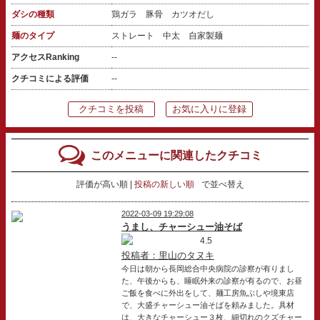
ダシの種類
鶏ガラ 豚骨 カツオだし
麺のタイプ
ストレート 中太 自家製麺
アクセスRanking
--
クチコミによる評価
--
クチコミを投稿
お気に入りに登録
このメニューに関連したクチコミ
評価が高い順
投稿の新しい順
で並べ替え
2022-03-09 19:29:08
うまし、チャーシュー油そば
4.5
投稿者：里山のタヌキ
今日は朝から長岡総合中央病院の診察が有りまし
た、午後からも、睡眠外来の診察が有るので、お昼
ご飯を食べに外出をして、麺工房魚ぶしや境東店
で、大盛チャーシュー油そばを頼みました。具材
は、大きなチャーシュー３枚、細切れのクズチャー