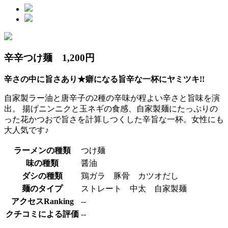
辛辛つけ麺 1,200円
辛さの中に旨さあり★癖になる旨辛な一杯にヤミツキ!!
自家製ラー油と唐辛子の2種の辛味が程よい辛さと旨味を演
出。 揚げニンニクと玉ネギの食感、自家製麺にたっぷりの
った花かつおで旨さを計算しつくした辛旨な一杯。女性にも
大人気です♪
ラーメンの種類
つけ麺
味の種類
醤油
ダシの種類
鶏ガラ 豚骨 カツオだし
麺のタイプ
ストレート 中太 自家製麺
アクセスRanking
--
クチコミによる評価
--