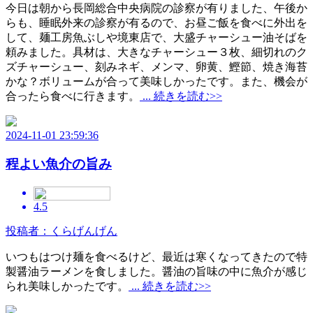
今日は朝から長岡総合中央病院の診察が有りました、午後か
らも、睡眠外来の診察が有るので、お昼ご飯を食べに外出を
して、麺工房魚ぶしや境東店で、大盛チャーシュー油そばを
頼みました。具材は、大きなチャーシュー３枚、細切れのク
ズチャーシュー、刻みネギ、メンマ、卵黄、鰹節、焼き海苔
かな？ボリュームが合って美味しかったです。また、機会が
合ったら食べに行きます。
... 続きを読む>>
2024-11-01 23:59:36
程よい魚介の旨み
4.5
投稿者：くらげんげん
いつもはつけ麺を食べるけど、最近は寒くなってきたので特
製醤油ラーメンを食しました。醤油の旨味の中に魚介が感じ
られ美味しかったです。
... 続きを読む>>