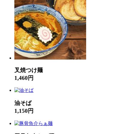
叉焼つけ麺
1,460円
油そば
1,150円