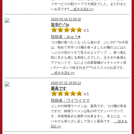
フサービスの割スープで大満足でした。また行きた
いお店です‼️
... 続きを読む>>
2020-03-16 21:05:32
旨辛(^-^)v
4.5
投稿者：みゅう♥
つけ麺が食べたくなったら迷わず、ぷしや(^-^)v今回
は、初めて辛辛つけ麺を食べましたが麺の上にはた
っぷりの花カツオで旨さがよりアップ…。食べ進む
程に辛さも感じる美味しさでした。玉ネギの食感も
アクセントで、なにより自家製麺がメチャメチャ旨
い‼️クーポンで味玉付き(*^^*)オススメのお店です。
... 続きを読む>>
2020-07-31 19:00:12
最高です
4.5
投稿者：ワイワイママ
ぶしやの味噌ラーメンは、最高です。つけ麺が有名
ですが、味噌ラーメンは私の中でナンバーワンで
す。辛味噌多めも無料で出来ますし、卓上には、ハ
バネロも有り少し足して頂くと最高です。
... 続きを
読む>>