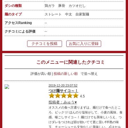
ダシの種類
鶏ガラ 豚骨 カツオだし
麺のタイプ
ストレート 中太 自家製麺
アクセスRanking
--
クチコミによる評価
--
クチコミを投稿
お気に入りに登録
このメニューに関連したクチコミ
評価が高い順
投稿の新しい順
で並べ替え
2019-12-20 23:07:52
つけ麺サイコ～！
4.5
投稿者：みゅう♥
オススメの食べ方通りまずは、麺だけで食べたとこ
ろ、ビックリ! ほんのり塩味がして、小麦の風味、食
感、喉ごしサイコ～！ 麺だけでも美味しいうえ、つ
けダレをつければ節が効いてて更に旨い❗半熟の味
玉、チャーシューも文句なしに美味しい。〆はセル