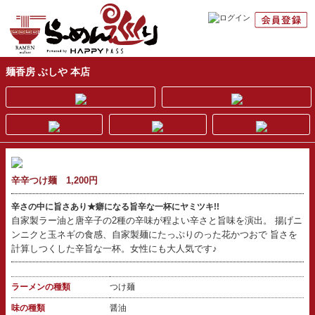
麺香房 ぶしや 本店
辛辛つけ麺 1,200円
辛さの中に旨さあり★癖になる旨辛な一杯にヤミツキ!!
自家製ラー油と唐辛子の2種の辛味が程よい辛さと旨味を演出。 揚げニ
ンニクと玉ネギの食感、自家製麺にたっぷりのった花かつおで 旨さを
計算しつくした辛旨な一杯。女性にも大人気です♪
ラーメンの種類
つけ麺
味の種類
醤油