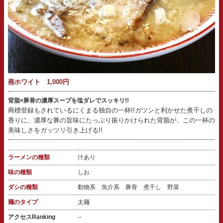
燕ホワイト 1,000円
背脂×豚骨の濃厚スープを塩ダレでスッキリ!!
商標登録もされているにくまる独自の一杯!!ガツンと利かせた煮干しの
香りに、濃厚な豚の旨味にたっぷり振りかけられた背脂が、この一杯の
美味しさをガッツリ引き上げる!!
ラーメンの種類
汁あり
味の種類
しお
ダシの種類
動物系 魚介系 豚骨 煮干し 野菜
麺のタイプ
太麺
アクセスRanking
--