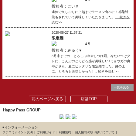
投稿者：ごいさ
連休で久しぶりに上越までラーメン食べに！感染対
策もされていて美味しくいただきました。
... 続きを
読む>>
2020-08-27 11:37:21
限定麺
4.5
投稿者：みゅう♥
8月末までの、とろこぶ冷やしつけ麺。冷たいつけダ
レに、こんぶのどろどろ感が美味しい‼️ミョウガの爽
やかさも、夏にピッタリな限定麺でした。麺の上
に、とろろも美味しかった‼️
... 続きを読む>>
一覧を見る
前のページへ戻る
店舗TOP
Happy Pass GROUP
■インフォーメーション
クチコミポイント説明
ご利用ガイド
利用規約
個人情報の取り扱いについて