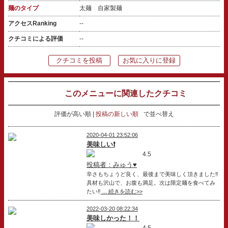
麺のタイプ
太麺 自家製麺
アクセスRanking
--
クチコミによる評価
--
クチコミを投稿
お気に入りに登録
このメニューに関連したクチコミ
評価が高い順
投稿の新しい順
で並べ替え
2020-04-01 23:52:06
美味しい❗
4.5
投稿者：みゅう♥
辛さもちょうど良く、最後まで美味しく頂きました‼️
具材も沢山で、お腹も満足。次は限定麺を食べてみ
たい‼️
... 続きを読む>>
2022-03-20 08:22:34
美味しかった！！
4.5