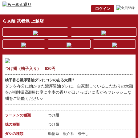
らぁ麺 武者気 上越店
つけ麺（柚子入り） 820円
柚子香る濃厚醤油ダレにコシのある太麺!!
ダシを存分に効かせた濃厚醤油ダレに、自家製しているこだわりの太麺
をが相性最高!!噛む度に小麦の香りが口いっぱいに広がるフレッシュな
麺をご堪能ください♪
ラーメンの種類
つけ麺
味の種類
つけ麺
ダシの種類
動物系 魚介系 煮干し