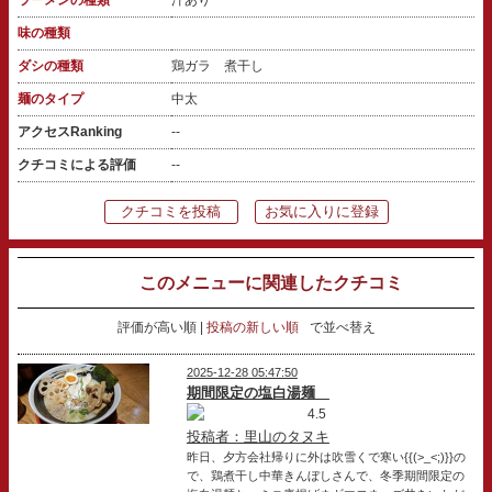
味の種類
ダシの種類
鶏ガラ 煮干し
麺のタイプ
中太
アクセスRanking
--
クチコミによる評価
--
クチコミを投稿
お気に入りに登録
このメニューに関連したクチコミ
評価が高い順
投稿の新しい順
で並べ替え
2025-12-28 05:47:50
期間限定の塩白湯麺
4.5
投稿者：里山のタヌキ
昨日、夕方会社帰りに外は吹雪くで寒い{{(>_<;)}}の
で、鶏煮干し中華きんぼしさんで、冬季期間限定の