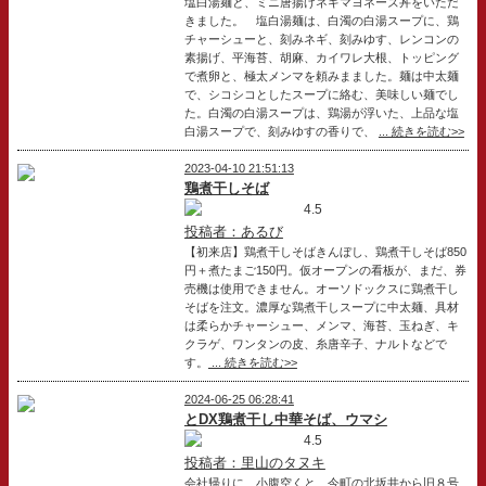
塩白湯麺と、ミニ唐揚げネギマヨネーズ丼をいただ
きました。 塩白湯麺は、白濁の白湯スープに、鶏
チャーシューと、刻みネギ、刻みゆす、レンコンの
素揚げ、平海苔、胡麻、カイワレ大根、トッピング
で煮卵と、極太メンマを頼みまました。麺は中太麺
で、シコシコとしたスープに絡む、美味しい麺でし
た。白濁の白湯スープは、鶏湯が浮いた、上品な塩
白湯スープで、刻みゆすの香りで、
... 続きを読む>>
2023-04-10 21:51:13
鶏煮干しそば
4.5
投稿者：あるび
【初来店】鶏煮干しそばきんぼし、鶏煮干しそば850
円＋煮たまご150円。仮オープンの看板が、まだ、券
売機は使用できません。オーソドックスに鶏煮干し
そばを注文。濃厚な鶏煮干しスープに中太麺、具材
は柔らかチャーシュー、メンマ、海苔、玉ねぎ、キ
クラゲ、ワンタンの皮、糸唐辛子、ナルトなどで
す。
... 続きを読む>>
2024-06-25 06:28:41
とDX鶏煮干し中華そば、ウマシ
4.5
投稿者：里山のタヌキ
会社帰りに、小腹空くと、今町の北坂井から旧８号