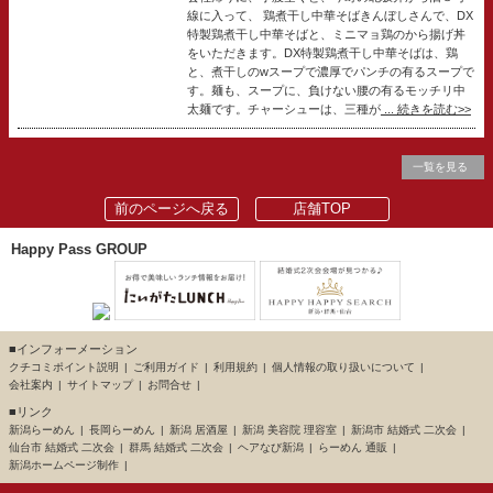
線に入って、 鶏煮干し中華そばきんぼしさんで、DX
特製鶏煮干し中華そばと、ミニマョ鶏のから揚げ丼
をいただきます。DX特製鶏煮干し中華そばは、鶏
と、煮干しのwスープで濃厚でパンチの有るスープで
す。麺も、スープに、負けない腰の有るモッチリ中
太麺です。チャーシューは、三種が
... 続きを読む>>
一覧を見る
前のページへ戻る
店舗TOP
Happy Pass GROUP
■インフォーメーション
クチコミポイント説明
ご利用ガイド
利用規約
個人情報の取り扱いについて
会社案内
サイトマップ
お問合せ
■リンク
新潟らーめん
長岡らーめん
新潟 居酒屋
新潟 美容院 理容室
新潟市 結婚式 二次会
仙台市 結婚式 二次会
群馬 結婚式 二次会
ヘアなび新潟
らーめん 通販
新潟ホームページ制作