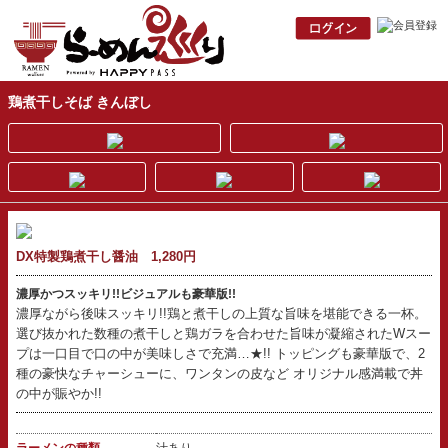
鶏煮干しそば きんぼし
DX特製鶏煮干し醤油 1,280円
濃厚かつスッキリ!!ビジュアルも豪華版!!
濃厚ながら後味スッキリ!!鶏と煮干しの上質な旨味を堪能できる一杯。
選び抜かれた数種の煮干しと鶏ガラを合わせた旨味が凝縮されたWスー
プは一口目で口の中が美味しさで充満…★!! トッピングも豪華版で、2
種の豪快なチャーシューに、ワンタンの皮など オリジナル感満載で丼
の中が賑やか!!
ラーメンの種類
汁あり