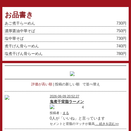
お品書き
あご煮干らーめん
730円
濃厚醤油中華そば
750円
塩中華そば
730円
煮干げん骨らーめん
740円
塩煮干げん骨らーめん
780円
評価が高い順
投稿の新しい順
で並べ替え
2026-06-09 20:52:27
鬼煮干背脂ラーメン
4
投稿者：
まる
0人が「いいね」と言っています
セメントと背脂のマッチが最高
... 続きを読む>>