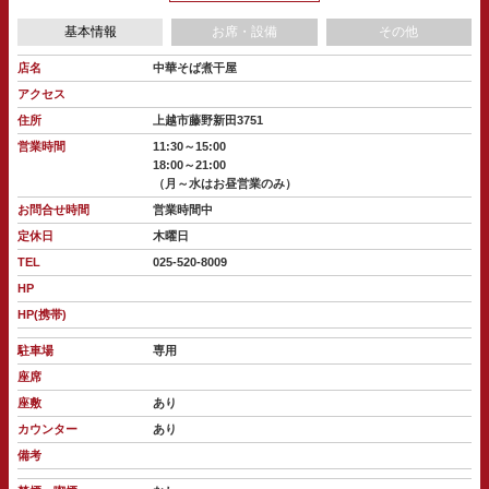
基本情報
お席・設備
その他
店名
中華そば煮干屋
アクセス
住所
上越市藤野新田3751
営業時間
11:30～15:00
18:00～21:00
（月～水はお昼営業のみ）
お問合せ時間
営業時間中
定休日
木曜日
TEL
025-520-8009
HP
HP(携帯)
駐車場
専用
座席
座敷
あり
カウンター
あり
備考