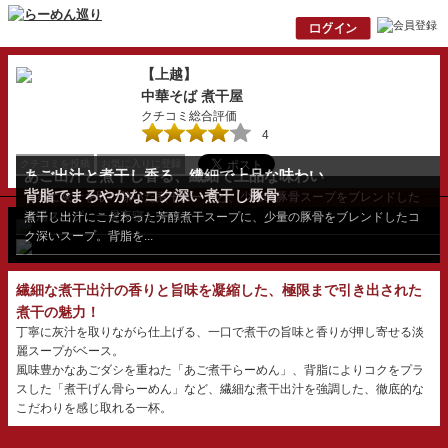
【上越】
中華そば 煮干屋
クチコミ総合評価
4
クチコミを投稿
お気に入りに登録
あご出汁と煮干し香る、繊細で上品な味わい
背脂でまろやかなコク深い煮干し豚骨
丁寧に灰汁を取り除いた煮干スープと、少量の豚骨スープをブレンドした
清湯スープ。一昼夜寝...
煮干し出汁にこだわった芳醇煮干スープに、少量の豚骨をブレンドしたコ
ク深いスープ。背脂を...
繊細な煮干出汁の香りと旨味を凝縮した、極限まで引き出された
煮干の魅力！
丁寧に灰汁を取りながら仕上げる、一口で煮干の旨味と香りが押し寄せる淡
麗スープがベース。
風味豊かなあごダシを重ねた「あご煮干らーめん」、背脂によりコクをプラ
スした「煮干げん骨らーめん」など、繊細な煮干出汁を強調した、徹底的な
こだわりを感じ取れる一杯。