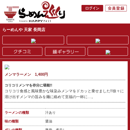
らーめんや 天家 長岡店
メンマラーメン 1,400円
コリコリメンマを存分に堪能!!
コリコリ食感と風味豊かな味染みメンマをドカッと乗せました!!徐々に
溶け出すメンマの旨みを麺に絡めて至福の一杯に…。
ラーメンの種類
汁あり
味の種類
醤油
ダシの種類
豚骨 煮干し