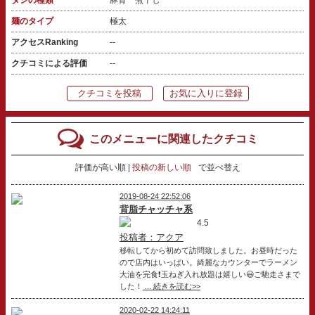
麺のタイプ
極太
アクセスRanking
--
クチコミによる評価
--
クチコミを投稿
お気に入りに登録
このメニューに関連したクチコミ
評価が高い順
投稿の新しい順
で並べ替え
2019-08-24 22:52:06
背脂チャッチャ系
4.5
投稿者：アクア
移転してから初めて訪問致しました。お昼時だった
ので店内はいっぱい。綺麗なカウンターでラーメン
大油を完食❗️玉ねぎ入れ放題は嬉しい😃ご馳走さまで
した！
... 続きを読む>>
2020-02-22 14:24:11