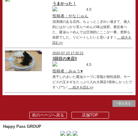
うまかった！
4.5
投稿者：やなじゅん
清潔感のある店内。ちょっとこぎれい過ぎて、個人
的にはがっかり笑らーめんの味は抜群。最近食べ
た、醤油らーめんでは圧倒的にここが一番。煮卵も
抜群でした。リピートしたいと思います！
... 続きを
読む>>
2020-07-23 17:32:21
3回目の来店‼️
4.5
投稿者：みゅう♥
煮干しのきいた醤油スープに背脂が相性抜群。サー
ビスの玉ネギをたっぷり入れ大満足‼️美味しかったで
す＼(^^)／
... 続きを読む>>
一覧を見る
前のページへ戻る
店舗TOP
Happy Pass GROUP