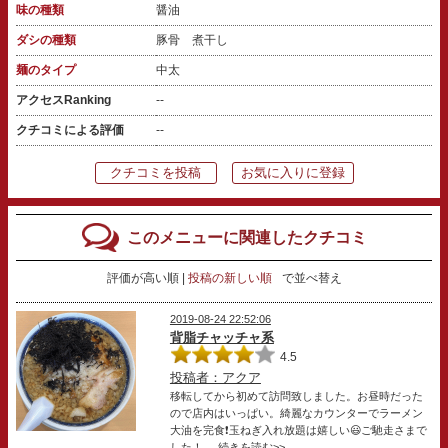
味の種類
醤油
ダシの種類
豚骨 煮干し
麺のタイプ
中太
アクセスRanking
--
クチコミによる評価
--
クチコミを投稿
お気に入りに登録
このメニューに関連したクチコミ
評価が高い順
投稿の新しい順
で並べ替え
2019-08-24 22:52:06
背脂チャッチャ系
4.5
投稿者：アクア
移転してから初めて訪問致しました。お昼時だった
ので店内はいっぱい。綺麗なカウンターでラーメン
大油を完食❗️玉ねぎ入れ放題は嬉しい😃ご馳走さまで
した！
... 続きを読む>>