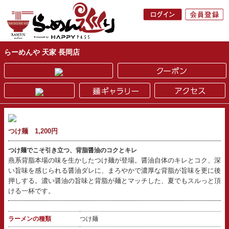
らーめんや 天家 長岡店
つけ麺 1,200円
つけ麺でこそ引き立つ、背脂醤油のコクとキレ
燕系背脂本場の味を生かしたつけ麺が登場。醤油自体のキレとコク、深
い旨味を感じられる醤油ダレに、まろやかで濃厚な背脂が旨味を更に後
押しする。濃い醤油の旨味と背脂が麺とマッチした、夏でもスルっと頂
ける一杯です。
ラーメンの種類
つけ麺