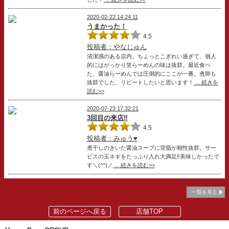
2020-02-22 14:24:11
うまかった！
4.5
投稿者：やなじゅん
清潔感のある店内。ちょっとこぎれい過ぎて、個人
的にはがっかり笑らーめんの味は抜群。最近食べ
た、醤油らーめんでは圧倒的にここが一番。煮卵も
抜群でした。リピートしたいと思います！
... 続きを
読む>>
2020-07-23 17:32:21
3回目の来店‼️
4.5
投稿者：みゅう♥
煮干しのきいた醤油スープに背脂が相性抜群。サー
ビスの玉ネギをたっぷり入れ大満足‼️美味しかったで
す＼(^^)／
... 続きを読む>>
一覧を見る
前のページへ戻る
店舗TOP