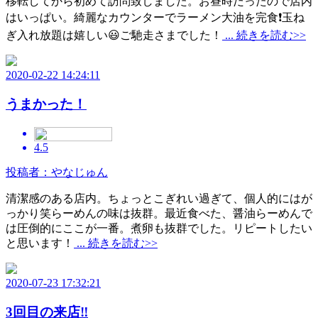
移転してから初めて訪問致しました。お昼時だったので店内
はいっぱい。綺麗なカウンターでラーメン大油を完食❗️玉ね
ぎ入れ放題は嬉しい😃ご馳走さまでした！
... 続きを読む>>
2020-02-22 14:24:11
うまかった！
4.5
投稿者：やなじゅん
清潔感のある店内。ちょっとこぎれい過ぎて、個人的にはが
っかり笑らーめんの味は抜群。最近食べた、醤油らーめんで
は圧倒的にここが一番。煮卵も抜群でした。リピートしたい
と思います！
... 続きを読む>>
2020-07-23 17:32:21
3回目の来店‼️