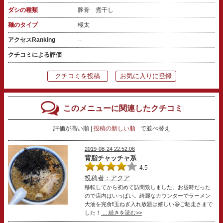
ダシの種類
豚骨 煮干し
麺のタイプ
極太
アクセスRanking
--
クチコミによる評価
--
クチコミを投稿
お気に入りに登録
このメニューに関連したクチコミ
評価が高い順
投稿の新しい順
で並べ替え
2019-08-24 22:52:06
背脂チャッチャ系
4.5
投稿者：アクア
移転してから初めて訪問致しました。お昼時だった
ので店内はいっぱい。綺麗なカウンターでラーメン
大油を完食❗️玉ねぎ入れ放題は嬉しい😃ご馳走さまで
した！
... 続きを読む>>