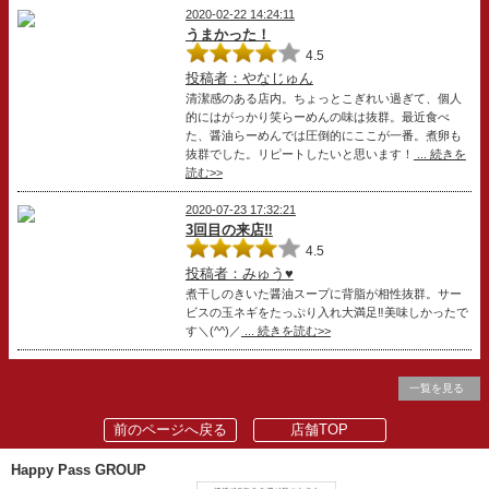
2020-02-22 14:24:11
うまかった！
4.5
投稿者：やなじゅん
清潔感のある店内。ちょっとこぎれい過ぎて、個人
的にはがっかり笑らーめんの味は抜群。最近食べ
た、醤油らーめんでは圧倒的にここが一番。煮卵も
抜群でした。リピートしたいと思います！
... 続きを
読む>>
2020-07-23 17:32:21
3回目の来店‼️
4.5
投稿者：みゅう♥
煮干しのきいた醤油スープに背脂が相性抜群。サー
ビスの玉ネギをたっぷり入れ大満足‼️美味しかったで
す＼(^^)／
... 続きを読む>>
一覧を見る
前のページへ戻る
店舗TOP
Happy Pass GROUP