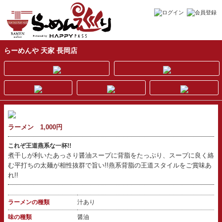
らーめんや 天家 長岡店
ラーメン 1,000円
これぞ王道燕系な一杯!!
煮干しが利いたあっさり醤油スープに背脂をたっぷり、スープに良く絡
む平打ちの太麺が相性抜群で旨い!!燕系背脂の王道スタイルをご賞味あ
れ!!
ラーメンの種類
汁あり
味の種類
醤油