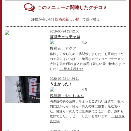
このメニューに関連したクチコミ
評価が高い順
投稿の新しい順
で並べ替え
2019-08-24 22:52:06
背脂チャッチャ系
4.5
投稿者：アクア
移転してから初めて訪問致しました。お昼時だった
ので店内はいっぱい。綺麗なカウンターでラーメン
大油を完食❗️玉ねぎ入れ放題は嬉しい😃ご馳走さまで
した！
... 続きを読む>>
2020-02-22 14:24:11
うまかった！
4.5
投稿者：やなじゅん
清潔感のある店内。ちょっとこぎれい過ぎて、個人
的にはがっかり笑らーめんの味は抜群。最近食べ
た、醤油らーめんでは圧倒的にここが一番。煮卵も
抜群でした。リピートしたいと思います！
... 続きを
読む>>
2020-07-23 17:32:21