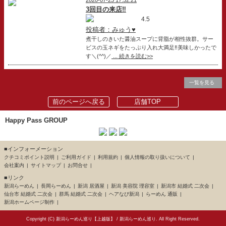
3回目の来店‼️
4.5
投稿者：みゅう♥
煮干しのきいた醤油スープに背脂が相性抜群。サー
ビスの玉ネギをたっぷり入れ大満足‼️美味しかったで
す＼(^^)／
... 続きを読む>>
一覧を見る
前のページへ戻る
店舗TOP
Happy Pass GROUP
■インフォーメーション
クチコミポイント説明
ご利用ガイド
利用規約
個人情報の取り扱いについて
会社案内
サイトマップ
お問合せ
■リンク
新潟らーめん
長岡らーめん
新潟 居酒屋
新潟 美容院 理容室
新潟市 結婚式 二次会
仙台市 結婚式 二次会
群馬 結婚式 二次会
ヘアなび新潟
らーめん 通販
新潟ホームページ制作
Copyright (C)
新潟らーめん巡り【上越版】
/
新潟らーめん巡り
. All Right Reserved.