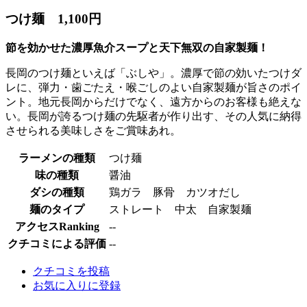
つけ麺 1,100円
節を効かせた濃厚魚介スープと天下無双の自家製麺！
長岡のつけ麺といえば「ぶしや」。濃厚で節の効いたつけダ
レに、弾力・歯ごたえ・喉ごしのよい自家製麺が旨さのポイ
ント。地元長岡からだけでなく、遠方からのお客様も絶えな
い。長岡が誇るつけ麺の先駆者が作り出す、その人気に納得
させられる美味しさをご賞味あれ。
ラーメンの種類
つけ麺
味の種類
醤油
ダシの種類
鶏ガラ 豚骨 カツオだし
麺のタイプ
ストレート 中太 自家製麺
アクセスRanking
--
クチコミによる評価
--
クチコミを投稿
お気に入りに登録